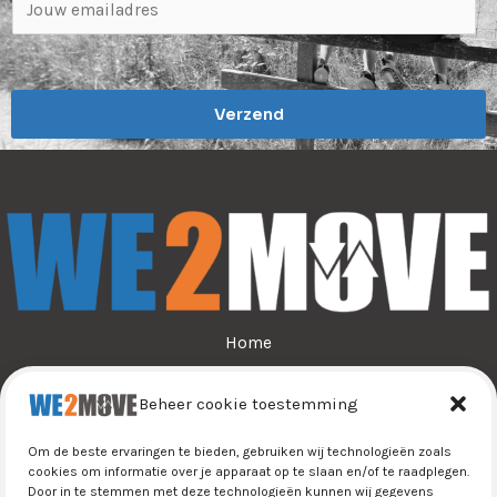
E
m
a
i
Verzend
l
*
Home
Over ons
Beheer cookie toestemming
Sporten
Jeugdsport
Om de beste ervaringen te bieden, gebruiken wij technologieën zoals
Tijn&Do
cookies om informatie over je apparaat op te slaan en/of te raadplegen.
Door in te stemmen met deze technologieën kunnen wij gegevens