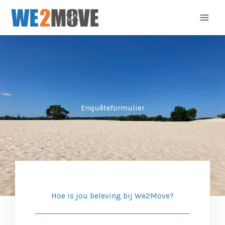
Ga
naar
de
inhoud
Enquêteformulier
Hoe is jou beleving bij We2Move?