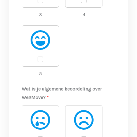
3
4
5
Wat is je algemene beoordeling over
We2Move?
*