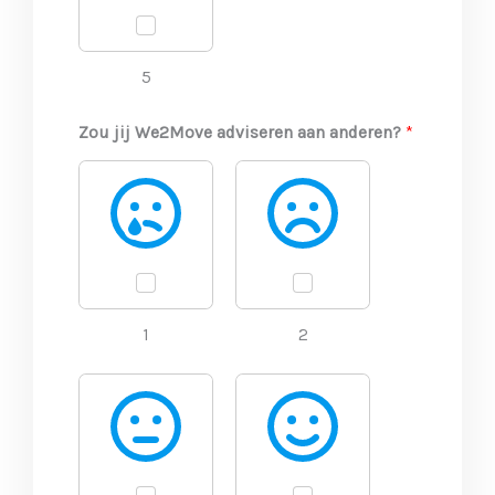
5
Zou jij We2Move adviseren aan anderen?
*
1
2