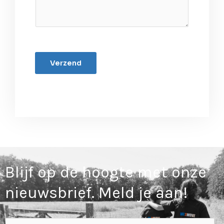
Verzend
Blijf op de hoogte met onze
nieuwsbrief. Meld je aan!