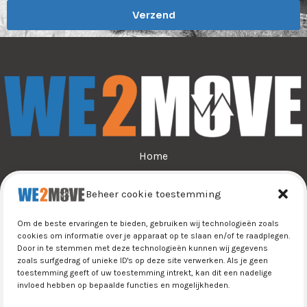
i
Verzend
l
*
Home
Over ons
Beheer cookie toestemming
Sporten
Jeugdsport
Om de beste ervaringen te bieden, gebruiken wij technologieën zoals
Tijn&Do
cookies om informatie over je apparaat op te slaan en/of te raadplegen.
Door in te stemmen met deze technologieën kunnen wij gegevens
Winkel
zoals surfgedrag of unieke ID's op deze site verwerken. Als je geen
Contact
toestemming geeft of uw toestemming intrekt, kan dit een nadelige
invloed hebben op bepaalde functies en mogelijkheden.