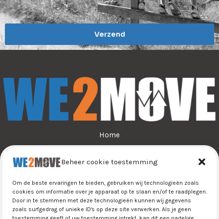
a
i
Verzend
l
*
Home
Over ons
Beheer cookie toestemming
Sporten
Jeugdsport
Om de beste ervaringen te bieden, gebruiken wij technologieën zoals
Tijn&Do
cookies om informatie over je apparaat op te slaan en/of te raadplegen.
Door in te stemmen met deze technologieën kunnen wij gegevens
Winkel
zoals surfgedrag of unieke ID's op deze site verwerken. Als je geen
Contact
toestemming geeft of uw toestemming intrekt, kan dit een nadelige