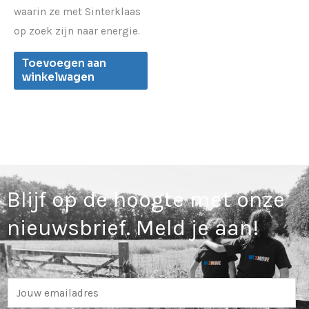
waarin ze met Sinterklaas
op zoek zijn naar energie.
Toevoegen aan
winkelwagen
Blijf op de hoogte met onze
nieuwsbrief. Meld je aan!
E
m