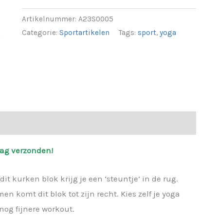
Artikelnummer:
A23S0005
Categorie:
Sportartikelen
Tags:
sport
,
yoga
elingen (0)
dag verzonden!
it kurken blok krijg je een ‘steuntje’ in de rug.
en komt dit blok tot zijn recht. Kies zelf je yoga
nog fijnere workout.