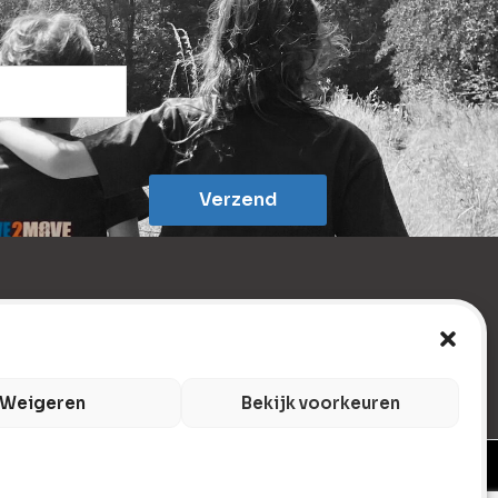
Verzend
Weigeren
Bekijk voorkeuren
r
|
Algemene voorwaarden
|
Retourbeleid