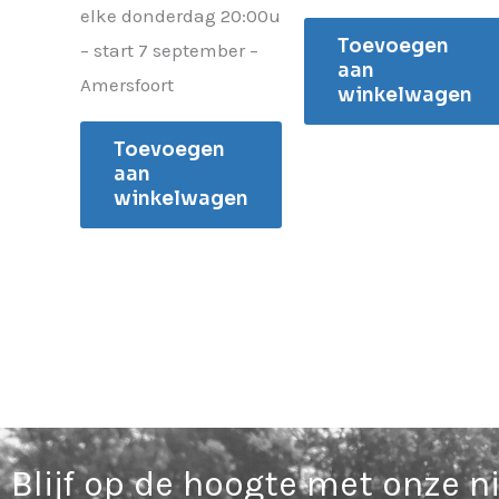
elke donderdag 20:00u
Toevoegen
– start 7 september –
aan
Amersfoort
winkelwagen
Toevoegen
aan
winkelwagen
Blijf op de hoogte met onze n