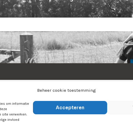
Home
Over ons
Sporten
Jeugdsport
Beheer cookie toestemming
Tijn&Do
Winkel
Contact
kies om informatie
Accepteren
 deze
e site verwerken.
lige invloed
ts Reserved |
Privacyverklaring
|
Cookiebeleid
|
Disclaime