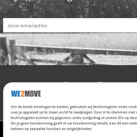
E
m
a
i
l
*
Om de beste ervaringen te bieden, gebruiken wij technologieën zoals coo
over je apparaat op te slaan en/of te raadplegen. Door in te stemmen met
technologieën kunnen wij gegevens zoals surfgedrag of unieke ID's op dez
Als je geen toestemming geeft of uw toestemming intrekt, kan dit een nade
hebben op bepaalde functies en mogelijkheden.
Copyright © 2026 We2Move B.V. All Righ