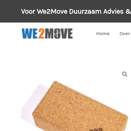
Ga
Voor We2Move Duurzaam Advies 
naar
de
inhoud
Home
Over