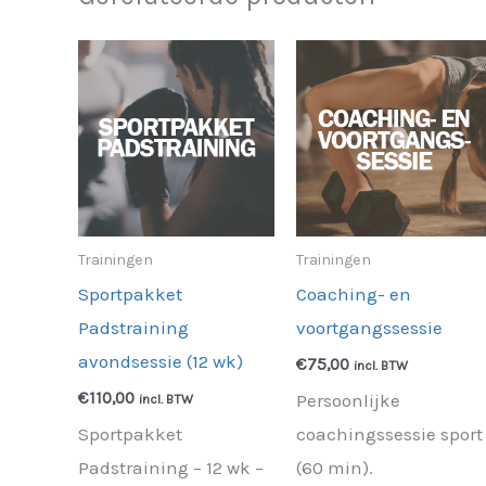
Trainingen
Trainingen
Sportpakket
Coaching- en
Padstraining
voortgangssessie
avondsessie (12 wk)
€
75,00
incl. BTW
€
110,00
Persoonlijke
incl. BTW
Sportpakket
coachingssessie sport
Padstraining – 12 wk –
(60 min).