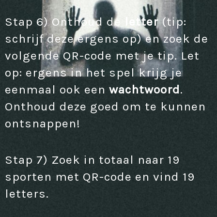
Stap 6) Onthoud de
letter
(tip:
schrijf deze ergens op) en zoek de
volgende QR-code met je tip. Let
op: ergens in het spel krijg je
eenmaal ook een
wachtwoord
.
Onthoud deze goed om te kunnen
ontsnappen!
Stap 7) Zoek in totaal naar 19
sporten met QR-code en vind 19
letters.