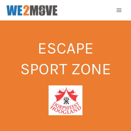
Ga
naar
de
inhoud
ESCAPE
SPORT ZONE