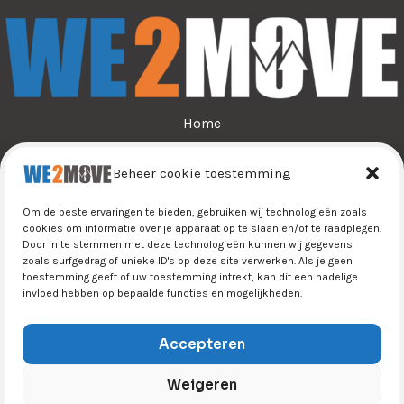
Home
Over ons
Beheer cookie toestemming
Sporten
Jeugdsport
Om de beste ervaringen te bieden, gebruiken wij technologieën zoals
Tijn&Do
cookies om informatie over je apparaat op te slaan en/of te raadplegen.
Door in te stemmen met deze technologieën kunnen wij gegevens
Winkel
zoals surfgedrag of unieke ID's op deze site verwerken. Als je geen
Contact
toestemming geeft of uw toestemming intrekt, kan dit een nadelige
invloed hebben op bepaalde functies en mogelijkheden.
Accepteren
Weigeren