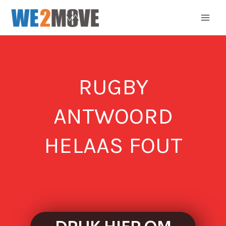
Ga
naar
de
inhoud
RUGBY
ANTWOORD
HELAAS FOUT