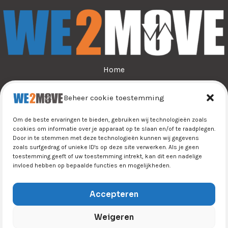
Home
Over ons
Beheer cookie toestemming
Sporten
Jeugdsport
Om de beste ervaringen te bieden, gebruiken wij technologieën zoals
Tijn&Do
cookies om informatie over je apparaat op te slaan en/of te raadplegen.
Door in te stemmen met deze technologieën kunnen wij gegevens
Winkel
zoals surfgedrag of unieke ID's op deze site verwerken. Als je geen
Contact
toestemming geeft of uw toestemming intrekt, kan dit een nadelige
invloed hebben op bepaalde functies en mogelijkheden.
Accepteren
Weigeren