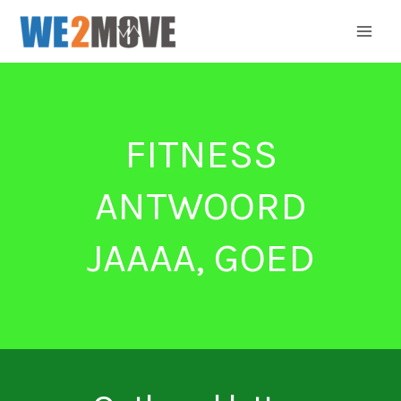
Ga
naar
de
inhoud
FITNESS
ANTWOORD
JAAAA, GOED