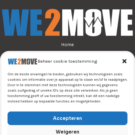
Home
Over ons
Beheer cookie toestemming
Sporten
Jeugdsport
Om de beste ervaringen te bieden, gebruiken wij technologieën zoals
Tijn&Do
cookies om informatie over je apparaat op te slaan en/of te raadplegen.
Door in te stemmen met deze technologieën kunnen wij gegevens
Winkel
zoals surfgedrag of unieke ID's op deze site verwerken. Als je geen
Contact
toestemming geeft of uw toestemming intrekt, kan dit een nadelige
invloed hebben op bepaalde functies en mogelijkheden.
Accepteren
Weigeren