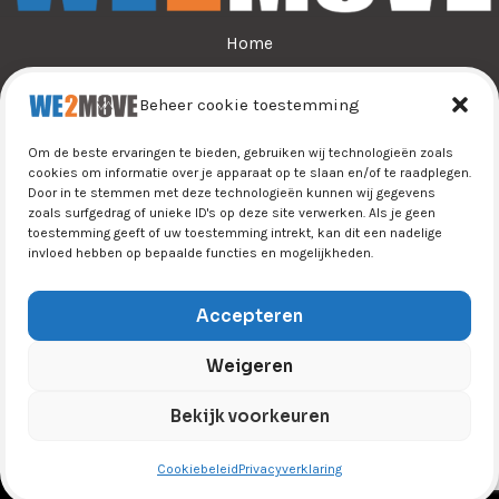
Home
Over ons
Beheer cookie toestemming
Sporten
Jeugdsport
Om de beste ervaringen te bieden, gebruiken wij technologieën zoals
Tijn&Do
cookies om informatie over je apparaat op te slaan en/of te raadplegen.
Door in te stemmen met deze technologieën kunnen wij gegevens
Winkel
zoals surfgedrag of unieke ID's op deze site verwerken. Als je geen
Contact
toestemming geeft of uw toestemming intrekt, kan dit een nadelige
invloed hebben op bepaalde functies en mogelijkheden.
Accepteren
Weigeren
Copyright © 2026 We2Move B.V. All Rights Reserved |
Bekijk voorkeuren
Privacyverklaring
|
Cookiebeleid
|
Disclaimer
|
Algemene
voorwaarden
|
Retourbeleid
Cookiebeleid
Privacyverklaring