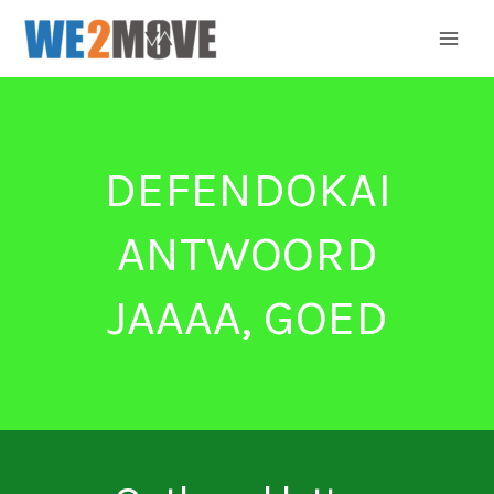
Ga
naar
de
inhoud
DEFENDOKAI
ANTWOORD
JAAAA, GOED