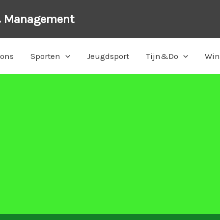
& Management
 ons
Sporten
Jeugdsport
Tijn&Do
Win