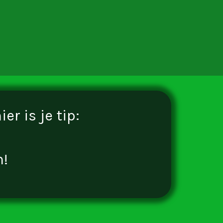
r is je tip:
n!