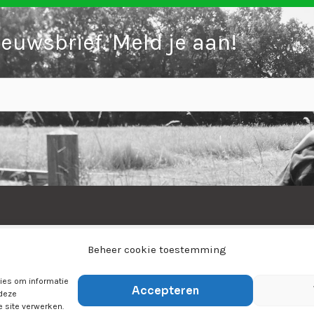
ieuwsbrief. Meld je aan!
Home
Over ons
Sporten
Jeugdsport
Beheer cookie toestemming
Tijn&Do
Winkel
Contact
kies om informatie
Accepteren
 deze
e site verwerken.