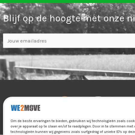
Blijf op de hoogte met onze n
E
m
a
i
l
*
Om de beste ervaringen te bieden, gebruiken wij technologieën zoals coo
over je apparaat op te slaan en/of te raadplegen. Door in te stemmen met
technologieën kunnen wij gegevens zoals surfgedrag of unieke ID's op dez