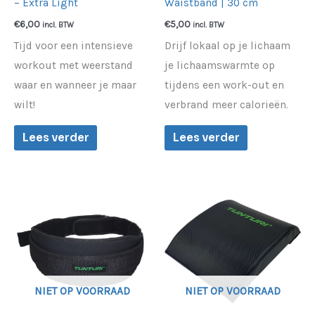
– Extra Light
Waistband | 30 cm
€
6,00
€
5,00
incl. BTW
incl. BTW
Tijd voor een intensieve
Drijf lokaal op je lichaam
workout met weerstand
je lichaamswarmte op
waar en wanneer je maar
tijdens een work-out en
wilt!
verbrand meer calorieën.
Lees verder
Lees verder
NIET OP VOORRAAD
NIET OP VOORRAAD