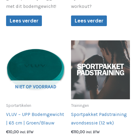
met dit bodemgewicht!
workout?
Lees verder
Lees verder
NIET OP VOORRAAD
Sportartikelen
Trainingen
VLUV – UPP Bodemgewicht
Sportpakket Padstraining
| 65 cm | Groen/Blauw
avondsessie (12 wk)
€
10,00
€
110,00
incl. BTW
incl. BTW