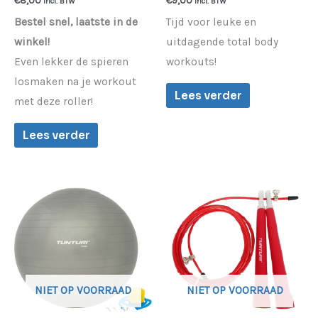
€
8,00
€
9,00
incl. BTW
incl. BTW
Bestel snel, laatste in de
Tijd voor leuke en
winkel!
uitdagende total body
Even lekker de spieren
workouts!
losmaken na je workout
Lees verder
met deze roller!
Lees verder
NIET OP VOORRAAD
NIET OP VOORRAAD