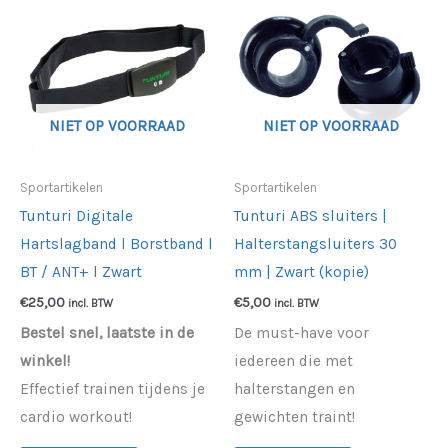
NIET OP VOORRAAD
NIET OP VOORRAAD
Sportartikelen
Sportartikelen
Tunturi Digitale
Tunturi ABS sluiters |
Hartslagband l Borstband l
Halterstangsluiters 30
BT / ANT+ l Zwart
mm | Zwart (kopie)
€
25,00
€
5,00
incl. BTW
incl. BTW
Bestel snel, laatste in de
De must-have voor
winkel!
iedereen die met
Effectief trainen tijdens je
halterstangen en
cardio workout!
gewichten traint!