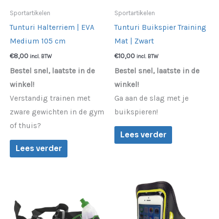
Sportartikelen
Sportartikelen
Tunturi Halterriem | EVA
Tunturi Buikspier Training
Medium 105 cm
Mat | Zwart
€
8,00
€
10,00
incl. BTW
incl. BTW
Bestel snel, laatste in de
Bestel snel, laatste in de
winkel!
winkel!
Verstandig trainen met
Ga aan de slag met je
zware gewichten in de gym
buikspieren!
of thuis?
Lees verder
Lees verder