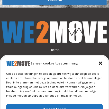
l
*
Home
Over ons
Beheer cookie toestemming
Sporten
Jeugdsport
Om de beste ervaringen te bieden, gebruiken wij technologieën zoals
Tijn&Do
cookies om informatie over je apparaat op te slaan en/of te raadplegen.
Door in te stemmen met deze technologieën kunnen wij gegevens
Winkel
zoals surfgedrag of unieke ID's op deze site verwerken. Als je geen
Contact
toestemming geeft of uw toestemming intrekt, kan dit een nadelige
invloed hebben op bepaalde functies en mogelijkheden.