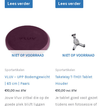
Lees verder
Lees verder
NIET OP VOORRAAD
NIET OP VOORRAAD
Sportartikelen
Sportartikelen
VLUV – UPP Bodemgewicht
TakeWay T-TH01 Tablet
| 65 cm | Paars
Houder
€
10,00
€
10,00
incl. BTW
incl. BTW
Jouw Vluv zitbal die op de
Je tablet goed vast gezet
goede plek blijft liggen
tijdens een fotosessie of