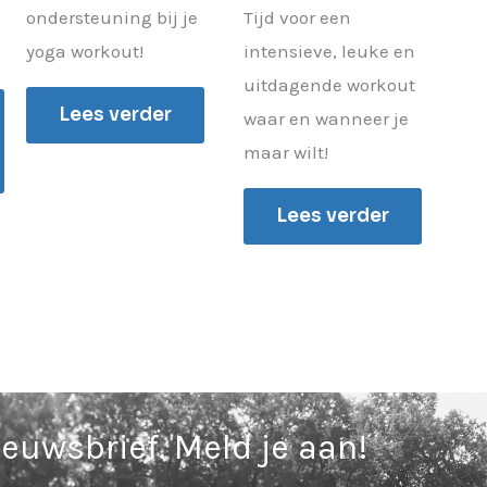
ondersteuning bij je
Tijd voor een
yoga workout!
intensieve, leuke en
uitdagende workout
Lees verder
waar en wanneer je
maar wilt!
Lees verder
ieuwsbrief. Meld je aan!