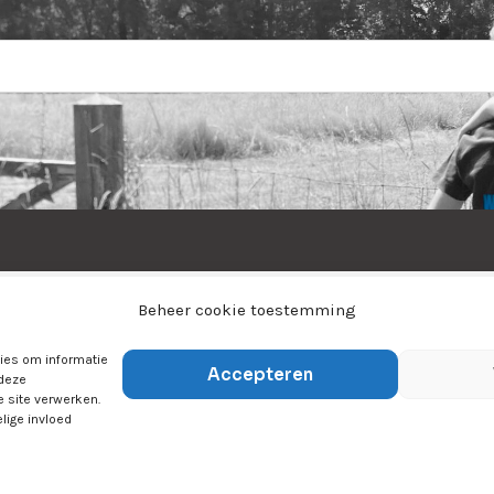
Home
Over ons
Sporten
Jeugdsport
Beheer cookie toestemming
Tijn&Do
Winkel
Contact
kies om informatie
Accepteren
 deze
e site verwerken.
lige invloed
ts Reserved |
Privacyverklaring
|
Cookiebeleid
|
Disclaime