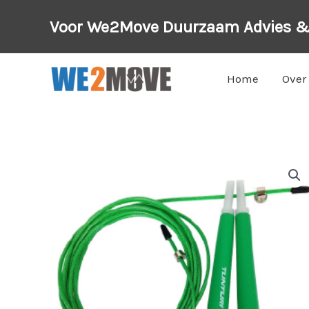
Ga
Voor We2Move Duurzaam Advies 
naar
de
inhoud
Home
Over