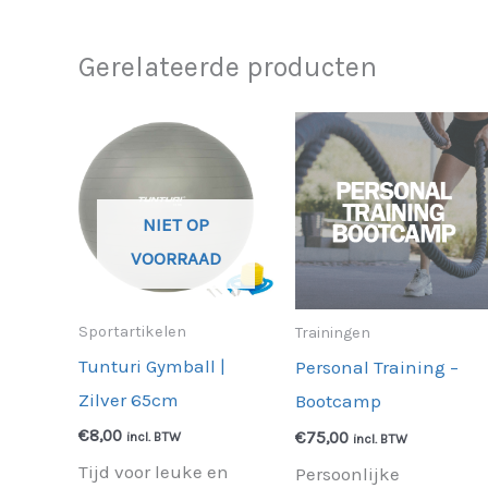
Gerelateerde producten
NIET OP
VOORRAAD
Sportartikelen
Trainingen
Tunturi Gymball |
Personal Training –
Zilver 65cm
Bootcamp
€
8,00
€
75,00
incl. BTW
incl. BTW
Tijd voor leuke en
Persoonlijke